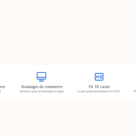
REGISTRE
s
Avantages du commerce
Or 18 carats
P
Solutions pour les boutiques en ligne
Le plus grand assortiment d'or 18 Ct.
Nous 